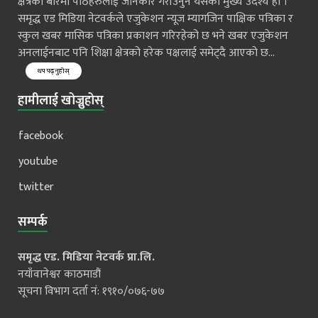
क्षेत्रको बारेमा पाठहरुलाई जानकार गराँउनुनै यसको मुख्य उदेश्य हो ।
समृद्ध एड मिडिया नेटवर्कले एजुकेशन न्यूज म्यागजिन पाक्षिक पत्रिका र
स्कुल खबर मासिक पत्रिका प्रकाशन गरिरहेको छ भने खबर एजुकेशन
अनलाईनबाट पनि शिक्षा क्षेत्रको हरेक पक्षलाई समेट्दै आएको छ...
थप पढ्नुहोस्
हामीलाई खोज्नुहोस्
facebook
youtube
twitter
सम्पर्क
समृद्ध एड. मिडिया नेटवर्क प्रा.लि.
नयाँवानेश्वर काठमाडौं
सूचना विभाग दर्ता नं: १९१०/०७६-७७