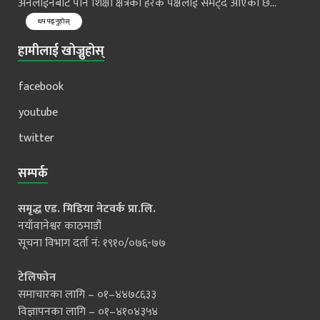
अनलाईनबाट पनि शिक्षा क्षेत्रको हरेक पक्षलाई समेट्दै आएको छ...
थप पढ्नुहोस्
हामीलाई खोज्नुहोस्
facebook
youtube
twitter
सम्पर्क
समृद्ध एड. मिडिया नेटवर्क प्रा.लि.
नयाँवानेश्वर काठमाडौं
सूचना विभाग दर्ता नं: १९१०/०७६-७७
टेलिफोन
समाचारका लागि – ०१–४४७८६३३
विज्ञापनका लागि – ०१–४१०४३५४