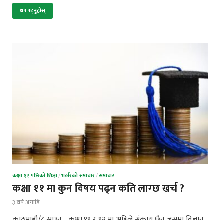
थप पढ्नुहोस्
कक्षा १२ पछिको शिक्षा
/
भर्खरको समाचार
/
समाचार
कक्षा ११ मा कुन विषय पढ्न कति लाग्छ खर्च ?
३ वर्ष अगाडि
काठमाडौ/८ साउन– कक्षा ११ र १२ मा अहिले संकाय छैन जसमा विज्ञान