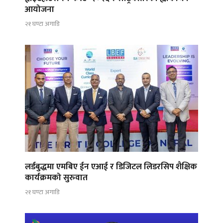
आयोजना
२१ घण्टा अगाडि
लर्डबुद्धमा एमबिए ईन एआई र डिजिटल लिडरसिप शैक्षिक
कार्यक्रमको सुरुवात
२१ घण्टा अगाडि