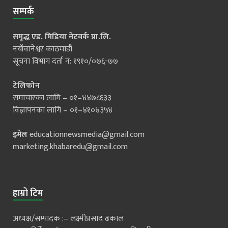
सम्पर्क
समृद्ध एड. मिडिया नेटवर्क प्रा.लि.
नयाँवानेश्वर काठमाडौं
सूचना विभाग दर्ता नं: १९१०/०७६-७७
टेलिफोन
समाचारका लागि – ०१–४४७८६३३
विज्ञापनका लागि – ०१–४१०४३५४
इमेल
educationnewsmedia@gmail.com
marketing.khabaredu@gmail.com
हाम्रो टिम
अध्यक्ष/सम्पादक :– लक्ष्मीप्रसाद ढकाल