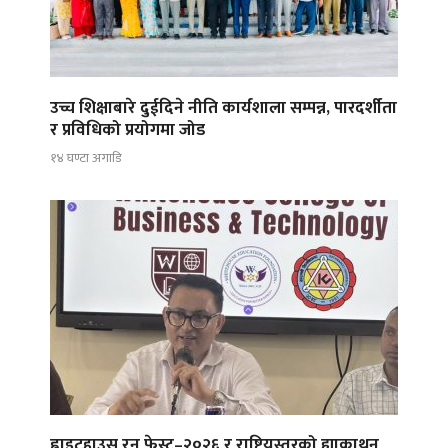
उच्च शिक्षाबारे दुईदिने नीति कार्यशाला सम्पन्न, पारदर्शीता
र प्रविधिको प्रयोगमा जोड
१४ घण्टा अगाडि
ह्वाइटहाउस रन फेस्ट–२०२६ र राष्ट्रियस्तरको ह्याकाथन