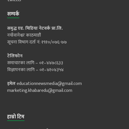
सम्पर्क
समृद्ध एड. मिडिया नेटवर्क प्रा.लि.
नयाँवानेश्वर काठमाडौं
सूचना विभाग दर्ता नं: १९१०/०७६-७७
टेलिफोन
समाचारका लागि – ०१–४४७८६३३
विज्ञापनका लागि – ०१–४१०४३५४
इमेल
educationnewsmedia@gmail.com
marketing.khabaredu@gmail.com
हाम्रो टिम