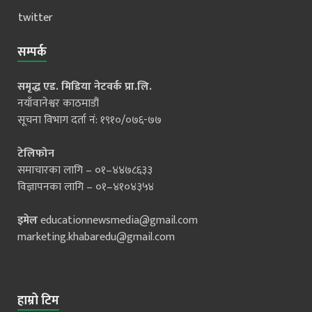
twitter
सम्पर्क
समृद्ध एड. मिडिया नेटवर्क प्रा.लि.
नयाँवानेश्वर काठमाडौं
सूचना विभाग दर्ता नं: १९१०/०७६-७७
टेलिफोन
समाचारका लागि – ०१–४४७८६३३
विज्ञापनका लागि – ०१–४१०४३५४
इमेल
educationnewsmedia@gmail.com
marketing.khabaredu@gmail.com
हाम्रो टिम