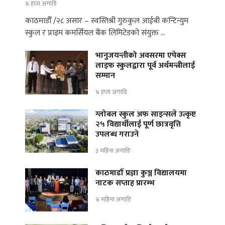
४ हप्ता अगाडि
काठमाडौँ /२८ असार – स्वस्तिश्री गुरुकुल आईबी कन्टिन्युम
स्कुल र प्राइम कमर्सियल बैंक लिमिटेडको संयुक्त …
भानुजयन्तीको अवसरमा एपेक्स
लाइफ स्कुलद्वारा पूर्व अर्थमन्त्रीलाई
सम्मान
४ हप्ता अगाडि
ग्लोबल स्कुल अफ साइन्सले उत्कृष्ट
२५ विद्यार्थीलाई पूर्ण छात्रवृत्ति
उपलब्ध गराउने
३ महिना अगाडि
काठमाडौँ प्रज्ञा कुञ्ज विद्यालयमा
नाटक सप्ताह प्रारम्भ
४ महिना अगाडि