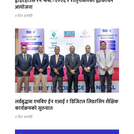
ह्वाइटहाउस रन फेस्ट–२०२६ र राष्ट्रियस्तरको ह्याकाथन
आयोजना
१ दिन अगाडि
लर्डबुद्धमा एमबिए ईन एआई र डिजिटल लिडरसिप शैक्षिक
कार्यक्रमको सुरुवात
१ दिन अगाडि