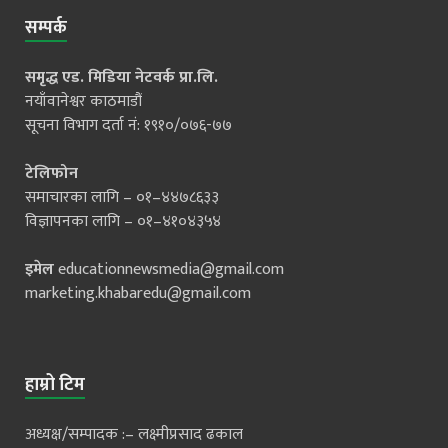
सम्पर्क
समृद्ध एड. मिडिया नेटवर्क प्रा.लि.
नयाँवानेश्वर काठमाडौं
सूचना विभाग दर्ता नं: १९१०/०७६-७७
टेलिफोन
समाचारका लागि – ०१–४४७८६३३
विज्ञापनका लागि – ०१–४१०४३५४
इमेल
educationnewsmedia@gmail.com
marketing.khabaredu@gmail.com
हाम्रो टिम
अध्यक्ष/सम्पादक :– लक्ष्मीप्रसाद ढकाल