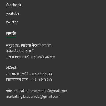
facebook
youtube
twitter
सम्पर्क
समृद्ध एड. मिडिया नेटवर्क प्रा.लि.
नयाँवानेश्वर काठमाडौं
सूचना विभाग दर्ता नं: १९१०/०७६-७७
टेलिफोन
समाचारका लागि – ०१–४४७८६३३
विज्ञापनका लागि – ०१–४१०४३५४
इमेल
educationnewsmedia@gmail.com
marketing.khabaredu@gmail.com