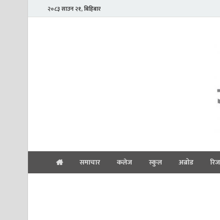
२०८३ साउन २१, बिहिबार
समाचार
कलेज
स्कुल
अब्रोड
रिज