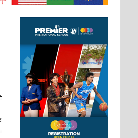
े
ि
ण