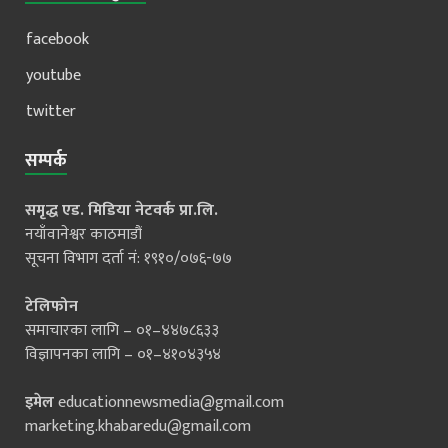
facebook
youtube
twitter
सम्पर्क
समृद्ध एड. मिडिया नेटवर्क प्रा.लि.
नयाँवानेश्वर काठमाडौं
सूचना विभाग दर्ता नं: १९१०/०७६-७७
टेलिफोन
समाचारका लागि – ०१–४४७८६३३
विज्ञापनका लागि – ०१–४१०४३५४
इमेल
educationnewsmedia@gmail.com
marketing.khabaredu@gmail.com