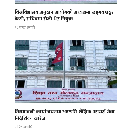
विश्वविद्यालय अनुदान आयोगको अध्यक्षमा खड्गबहादुर
केसी, सचिवमा रोजी श्रेष्ठ नियुक्त
१८ घण्टा अगाडि
नियमावली कार्यान्वयनमा आएपछि शैक्षिक परामर्श सेवा
निर्देशिका खारेज
२ दिन अगाडि