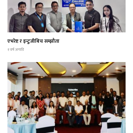
एभरेष्ट र इन्टुजीबिच सम्झौता
१ वर्ष अगाडि