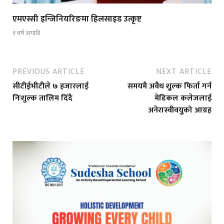
एमएस्सी इन्जिनियरिङमा हिलसाइड उत्कृष्ट
१ वर्ष अगाडि
PREVIOUS ARTICLE
NEXT ARTICLE
सीटीईभीटीले ७ हजारलाई
समयमै अवैध शुुल्क फिर्ता गर्न
निःशुल्क तालिम दिँदै
मेडिकल कलेजलाई
अनेरास्वीवयुुको आग्रह