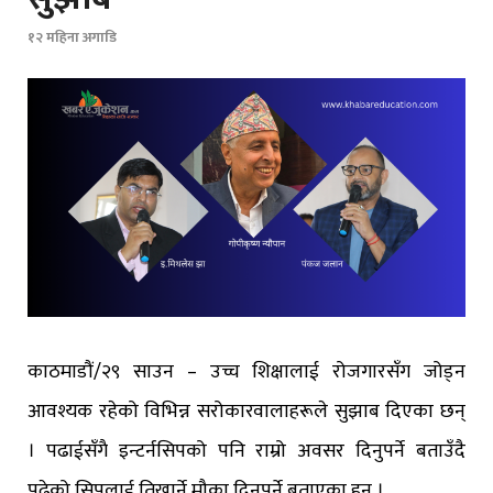
१२ महिना अगाडि
काठमाडौं/२९ साउन – उच्च शिक्षालाई रोजगारसँग जोड्न
आवश्यक रहेको विभिन्न सरोकारवालाहरूले सुझाब दिएका छन्
। पढाईसँगै इन्टर्नसिपको पनि राम्रो अवसर दिनुपर्ने बताउँदै
पढेको सिपलाई तिखार्ने मौका दिनुपर्ने बताएका हुन् ।