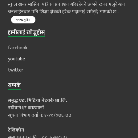
स्कुल खबर मासिक पत्रिका प्रकाशन गरिरहेको छ भने खबर एजुकेशन
अनलाईनबाट पनि शिक्षा क्षेत्रको हरेक पक्षलाई समेट्दै आएको छ...
थप पढ्नुहोस्
हामीलाई खोज्नुहोस्
facebook
youtube
twitter
सम्पर्क
समृद्ध एड. मिडिया नेटवर्क प्रा.लि.
नयाँवानेश्वर काठमाडौं
सूचना विभाग दर्ता नं: १९१०/०७६-७७
टेलिफोन
समाचारका लागि – ०१–४४७८६३३