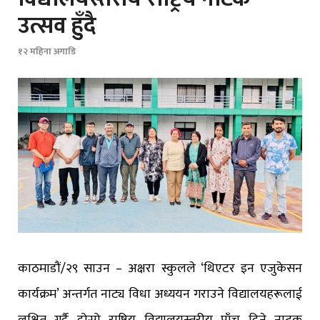
उत्सव हुँदै
१२ महिना अगाडि
काठमाडौं/२९ साउन – अक्षरा स्कुलले ‘थिएटर इन एजुकेसन
कार्यक्रम’ अन्तर्गत नाट्य विधा अध्ययन गराउने विद्यालयहरूलाई
लक्षित गर्दै दोस्रो राष्ट्रिय विद्यालयस्तरीय पाँच दिने नाटक