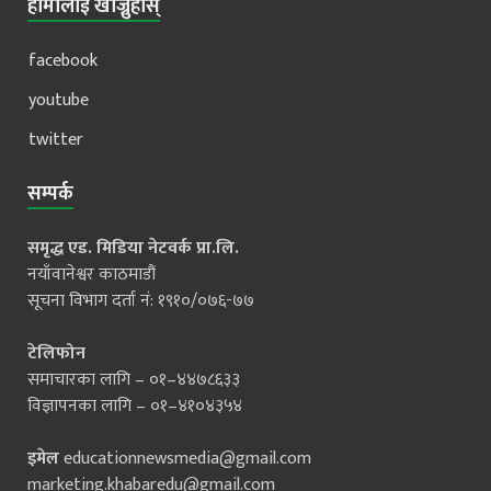
हामीलाई खोज्नुहोस्
facebook
youtube
twitter
सम्पर्क
समृद्ध एड. मिडिया नेटवर्क प्रा.लि.
नयाँवानेश्वर काठमाडौं
सूचना विभाग दर्ता नं: १९१०/०७६-७७
टेलिफोन
समाचारका लागि – ०१–४४७८६३३
विज्ञापनका लागि – ०१–४१०४३५४
इमेल
educationnewsmedia@gmail.com
marketing.khabaredu@gmail.com