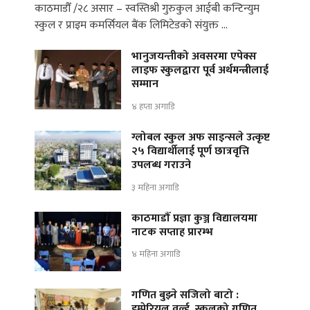
काठमाडौँ /२८ असार – स्वस्तिश्री गुरुकुल आईबी कन्टिन्युम
स्कुल र प्राइम कमर्सियल बैंक लिमिटेडको संयुक्त …
भानुजयन्तीको अवसरमा एपेक्स
लाइफ स्कुलद्वारा पूर्व अर्थमन्त्रीलाई
सम्मान
४ हप्ता अगाडि
ग्लोबल स्कुल अफ साइन्सले उत्कृष्ट
२५ विद्यार्थीलाई पूर्ण छात्रवृत्ति
उपलब्ध गराउने
३ महिना अगाडि
काठमाडौँ प्रज्ञा कुञ्ज विद्यालयमा
नाटक सप्ताह प्रारम्भ
४ महिना अगाडि
गणित बुझ्ने सजिलो बाटो :
इम्पेरियल वर्ल्ड स्कुलको गणित