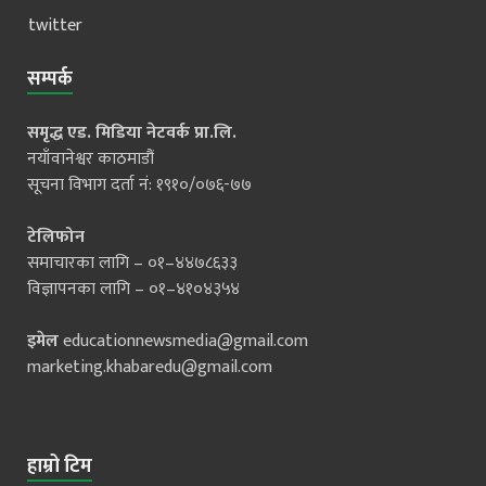
twitter
सम्पर्क
समृद्ध एड. मिडिया नेटवर्क प्रा.लि.
नयाँवानेश्वर काठमाडौं
सूचना विभाग दर्ता नं: १९१०/०७६-७७
टेलिफोन
समाचारका लागि – ०१–४४७८६३३
विज्ञापनका लागि – ०१–४१०४३५४
इमेल
educationnewsmedia@gmail.com
marketing.khabaredu@gmail.com
हाम्रो टिम