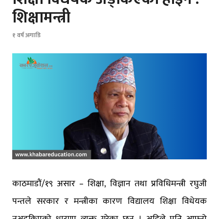
शिक्षामन्त्री
१ वर्ष अगाडि
काठमाडौं/१९ असार – शिक्षा, विज्ञान तथा प्रविधिमन्त्री रघुजी
पन्तले सरकार र मन्त्रीका कारण विद्यालय शिक्षा विधेयक
नअड्किएको धारणा व्यक्त गरेका छन् । अहिले पनि आफ्नो