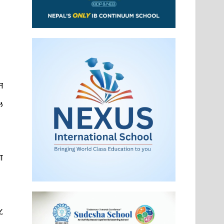
त
५
ा
८