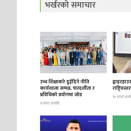
भर्खरको समाचार
उच्च शिक्षाबारे दुईदिने नीति
ह्वाइटहा
कार्यशाला सम्पन्न, पारदर्शीता र
राष्ट्रिय
प्रविधिको प्रयोगमा जोड
१० घण्टा अगा
४ घण्टा अगाडि