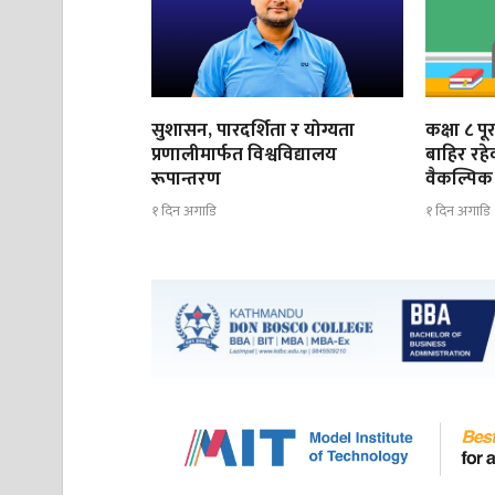
सुशासन, पारदर्शिता र योग्यता
कक्षा ८ प
प्रणालीमार्फत विश्वविद्यालय
बाहिर रह
रूपान्तरण
वैकल्पिक 
१ दिन अगाडि
१ दिन अगाडि