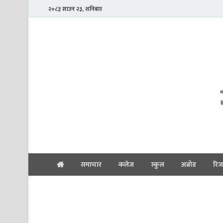
२०८३ साउन २३, शनिबार
समाचार
कलेज
स्कुल
अब्रोड
रिज