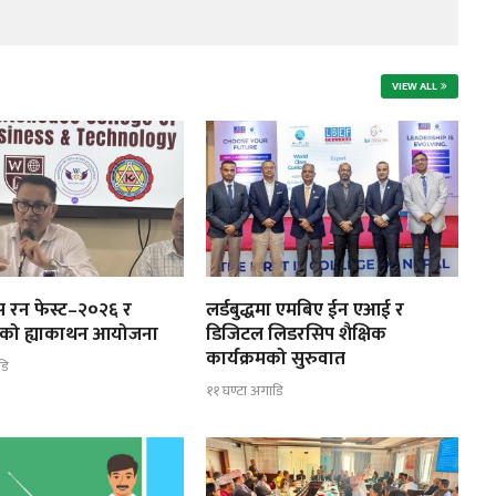
VIEW ALL
उस रन फेस्ट–२०२६ र
लर्डबुद्धमा एमबिए ईन एआई र
स्तरको ह्याकाथन आयोजना
डिजिटल लिडरसिप शैक्षिक
कार्यक्रमको सुरुवात
डि
११ घण्टा अगाडि