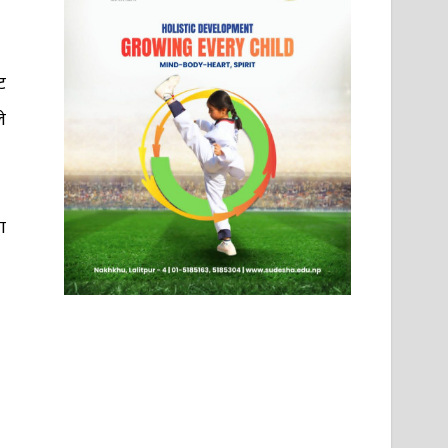
ट
े
ा