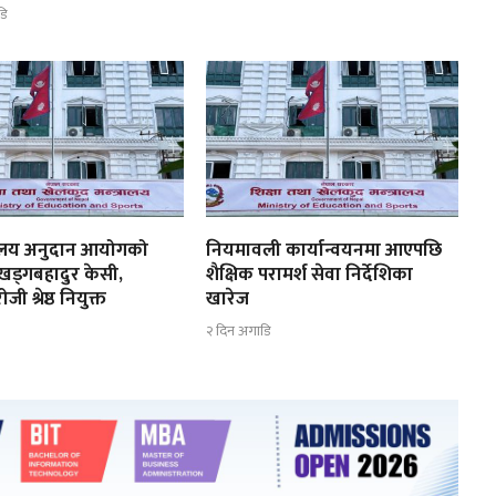
डि
्यालय अनुदान आयोगको
नियमावली कार्यान्वयनमा आएपछि
 खड्गबहादुर केसी,
शैक्षिक परामर्श सेवा निर्देशिका
ी श्रेष्ठ नियुक्त
खारेज
२ दिन अगाडि