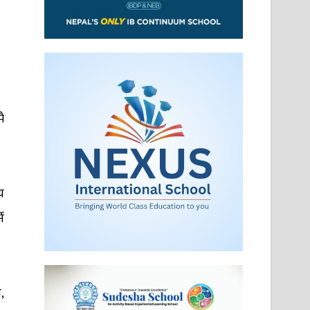
ै
य
े
,