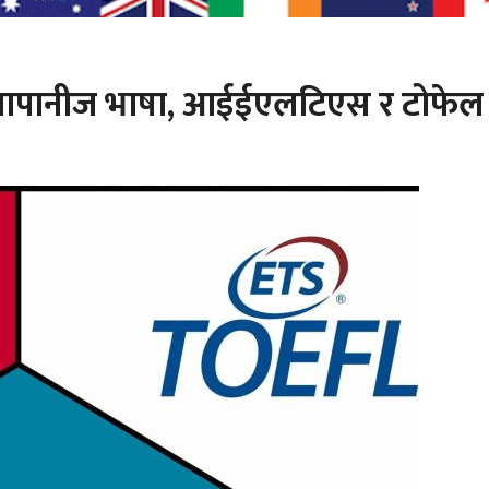
े जापानीज भाषा, आईईएलटिएस र टोफेल