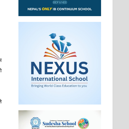
न
ो
े