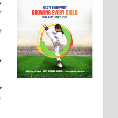
न
ो
ी
र
ट
ा