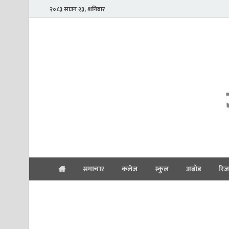
२०८३ साउन २३, शनिबार
समाचार
कलेज
स्कुल
अब्रोड
रिज