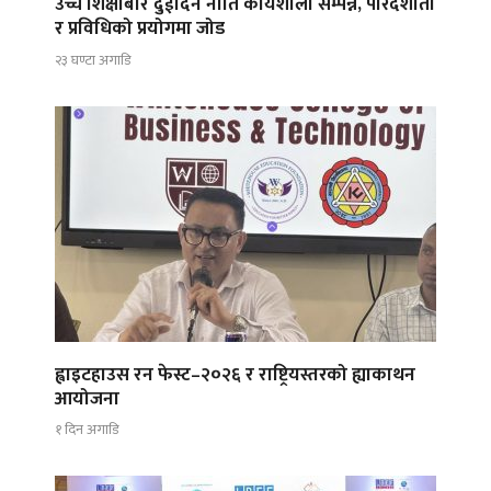
उच्च शिक्षाबारे दुईदिने नीति कार्यशाला सम्पन्न, पारदर्शीता
र प्रविधिको प्रयोगमा जोड
२३ घण्टा अगाडि
ह्वाइटहाउस रन फेस्ट–२०२६ र राष्ट्रियस्तरको ह्याकाथन
आयोजना
१ दिन अगाडि