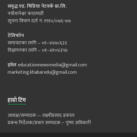
समृद्ध एड. मिडिया नेटवर्क प्रा.लि.
नयाँवानेश्वर काठमाडौं
सूचना विभाग दर्ता नं: १९१०/०७६-७७
टेलिफोन
समाचारका लागि – ०१–४४७८६३३
विज्ञापनका लागि – ०१–४१०४३५४
इमेल
educationnewsmedia@gmail.com
marketing.khabaredu@gmail.com
हाम्रो टिम
अध्यक्ष/सम्पादक :– लक्ष्मीप्रसाद ढकाल
प्रबन्ध निर्देशक/प्रधान सम्पादक :- पुष्पा अधिकारी