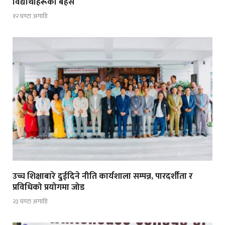
विद्यार्थीहरूको बहस
१२ घण्टा अगाडि
उच्च शिक्षाबारे दुईदिने नीति कार्यशाला सम्पन्न, पारदर्शीता र
प्रविधिको प्रयोगमा जोड
२३ घण्टा अगाडि