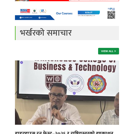
भर्खरको समाचार
VIEW ALL
ह्वाइटहाउस रन फेस्ट–२०२६ र राष्ट्रियस्तरको ह्याकाथन