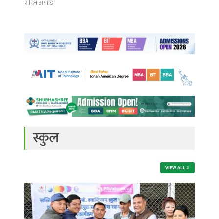
२ दिन अगाडि
स्कुल
VIEW ALL