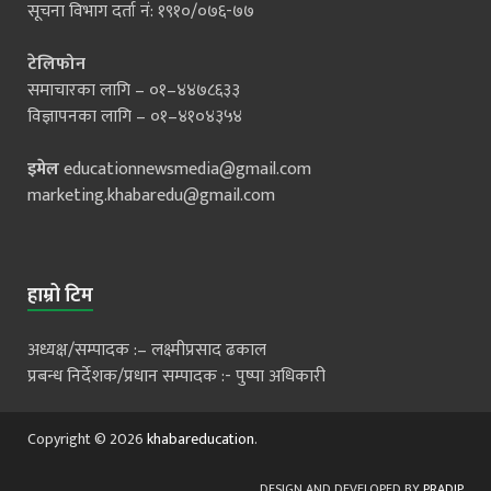
सूचना विभाग दर्ता नं: १९१०/०७६-७७
टेलिफोन
समाचारका लागि – ०१–४४७८६३३
विज्ञापनका लागि – ०१–४१०४३५४
इमेल
educationnewsmedia@gmail.com
marketing.khabaredu@gmail.com
हाम्रो टिम
अध्यक्ष/सम्पादक :– लक्ष्मीप्रसाद ढकाल
प्रबन्ध निर्देशक/प्रधान सम्पादक :- पुष्पा अधिकारी
Copyright © 2026
khabareducation
.
DESIGN AND DEVELOPED BY
PRADIP