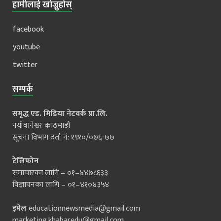
हामीलाई खोज्नुहोस्
facebook
youtube
twitter
सम्पर्क
समृद्ध एड. मिडिया नेटवर्क प्रा.लि.
नयाँवानेश्वर काठमाडौं
सूचना विभाग दर्ता नं: १९१०/०७६-७७
टेलिफोन
समाचारका लागि – ०१–४४७८६३३
विज्ञापनका लागि – ०१–४१०४३५४
इमेल
educationnewsmedia@gmail.com
marketing.khabaredu@gmail.com