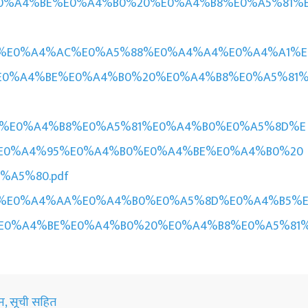
0%A4%BE%E0%A4%B0%20%E0%A4%B8%E0%A5%81%
975.%20%E0%A4%AC%E0%A5%88%E0%A4%A4%E0%A4%A1%E
E0%A4%BE%E0%A4%B0%20%E0%A4%B8%E0%A5%81
266.%20%E0%A4%B8%E0%A5%81%E0%A4%B0%E0%A5%8D%E
E0%A4%95%E0%A4%B0%E0%A4%BE%E0%A4%B0%20
A5%80.pdf
353.%20%E0%A4%AA%E0%A4%B0%E0%A5%8D%E0%A4%B5%
E0%A4%BE%E0%A4%B0%20%E0%A4%B8%E0%A5%81
शन, सूची सहित