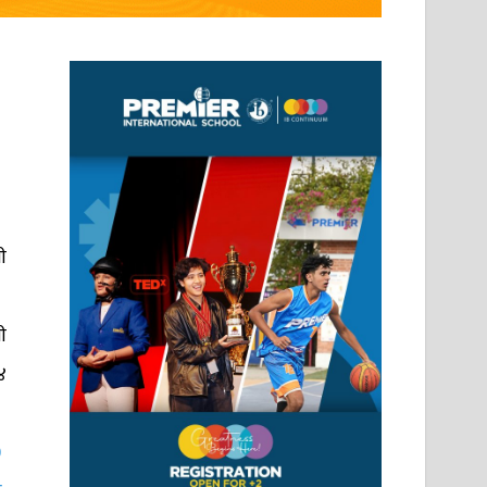
ी
ी
४
0