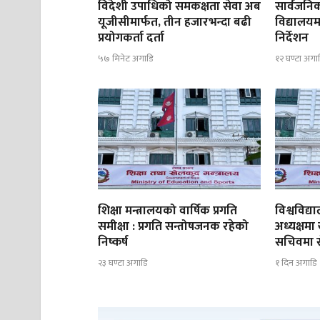
विदेशी उपाधिको समकक्षता सेवा अब
सार्वजनिक
यूजीसीमार्फत, तीन हजारभन्दा बढी
विद्यालयम
प्रयोगकर्ता दर्ता
निर्देशन
५७ मिनेट अगाडि
१२ घण्टा अगा
शिक्षा मन्त्रालयको वार्षिक प्रगति
विश्वविद
समीक्षा : प्रगति सन्तोषजनक रहेको
अध्यक्षमा
निष्कर्ष
सचिवमा रोज
२३ घण्टा अगाडि
१ दिन अगाडि