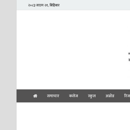
२०८३ साउन २१, बिहिबार
समाचार
कलेज
स्कुल
अब्रोड
रिज