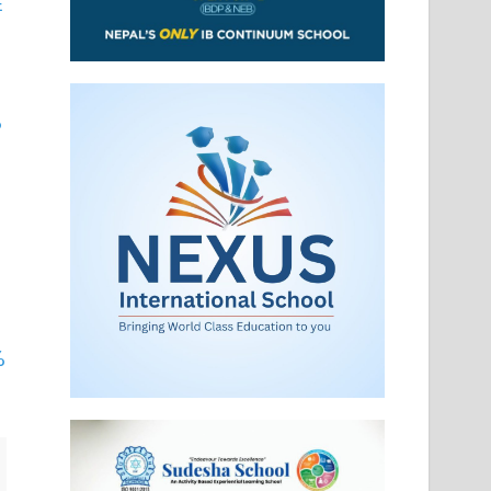
E
%
E
%