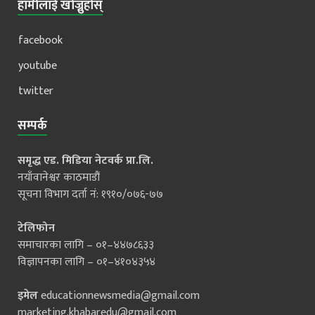
हामीलाई खोज्नुहोस्
facebook
youtube
twitter
सम्पर्क
समृद्ध एड. मिडिया नेटवर्क प्रा.लि.
नयाँवानेश्वर काठमाडौं
सूचना विभाग दर्ता नं: १९१०/०७६-७७
टेलिफोन
समाचारका लागि – ०१–४४७८६३३
विज्ञापनका लागि – ०१–४१०४३५४
इमेल
educationnewsmedia@gmail.com
marketing.khabaredu@gmail.com