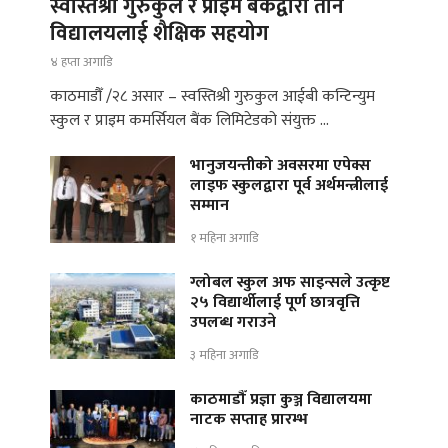
स्वस्तिश्री गुरुकुल र प्राइम बैंकद्वारा तीन
विद्यालयलाई शैक्षिक सहयोग
४ हप्ता अगाडि
काठमाडौँ /२८ असार – स्वस्तिश्री गुरुकुल आईबी कन्टिन्युम
स्कुल र प्राइम कमर्सियल बैंक लिमिटेडको संयुक्त …
भानुजयन्तीको अवसरमा एपेक्स
लाइफ स्कुलद्वारा पूर्व अर्थमन्त्रीलाई
सम्मान
१ महिना अगाडि
ग्लोबल स्कुल अफ साइन्सले उत्कृष्ट
२५ विद्यार्थीलाई पूर्ण छात्रवृत्ति
उपलब्ध गराउने
३ महिना अगाडि
काठमाडौँ प्रज्ञा कुञ्ज विद्यालयमा
नाटक सप्ताह प्रारम्भ