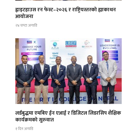
ह्वाइटहाउस रन फेस्ट–२०२६ र राष्ट्रियस्तरको ह्याकाथन
आयोजना
२४ घण्टा अगाडि
लर्डबुद्धमा एमबिए ईन एआई र डिजिटल लिडरसिप शैक्षिक
कार्यक्रमको सुरुवात
१ दिन अगाडि