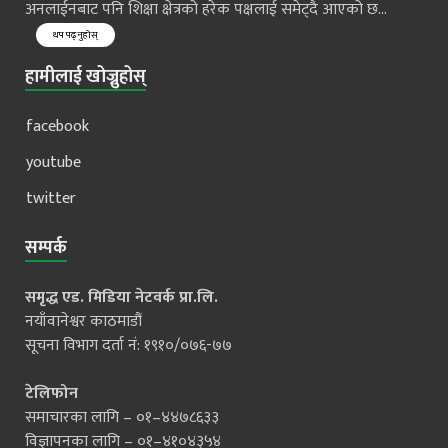
अनलाईनबाट पनि शिक्षा क्षेत्रको हरेक पक्षलाई समेट्दै आएको छ...
थप पढ्नुहोस्
हामीलाई खोज्नुहोस्
facebook
youtube
twitter
सम्पर्क
समृद्ध एड. मिडिया नेटवर्क प्रा.लि.
नयाँवानेश्वर काठमाडौं
सूचना विभाग दर्ता नं: १९१०/०७६-७७
टेलिफोन
समाचारका लागि – ०१–४४७८६३३
विज्ञापनका लागि – ०१–४१०४३५४