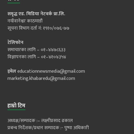
समृद्ध एड. मिडिया नेटवर्क प्रा.लि.
नयाँवानेश्वर काठमाडौं
सूचना विभाग दर्ता नं: १९१०/०७६-७७
टेलिफोन
समाचारका लागि – ०१–४४७८६३३
विज्ञापनका लागि – ०१–४१०४३५४
इमेल
educationnewsmedia@gmail.com
marketing.khabaredu@gmail.com
हाम्रो टिम
अध्यक्ष/सम्पादक :– लक्ष्मीप्रसाद ढकाल
प्रबन्ध निर्देशक/प्रधान सम्पादक :- पुष्पा अधिकारी