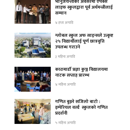
भानुजयन्तीको अवसरमा एपेक्स
लाइफ स्कुलद्वारा पूर्व अर्थमन्त्रीलाई
सम्मान
४ हप्ता अगाडि
ग्लोबल स्कुल अफ साइन्सले उत्कृष्ट
२५ विद्यार्थीलाई पूर्ण छात्रवृत्ति
उपलब्ध गराउने
३ महिना अगाडि
काठमाडौँ प्रज्ञा कुञ्ज विद्यालयमा
नाटक सप्ताह प्रारम्भ
४ महिना अगाडि
गणित बुझ्ने सजिलो बाटो :
इम्पेरियल वर्ल्ड स्कुलको गणित
प्रदर्शनी
५ महिना अगाडि