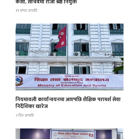
केसी, सचिवमा रोजी श्रेष्ठ नियुक्त
१९ घण्टा अगाडि
नियमावली कार्यान्वयनमा आएपछि शैक्षिक परामर्श सेवा
निर्देशिका खारेज
२ दिन अगाडि