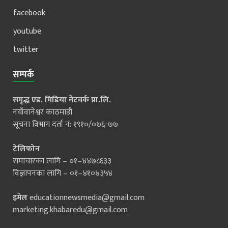
facebook
youtube
twitter
सम्पर्क
समृद्ध एड. मिडिया नेटवर्क प्रा.लि.
नयाँवानेश्वर काठमाडौं
सूचना विभाग दर्ता नं: १९१०/०७६-७७
टेलिफोन
समाचारका लागि – ०१–४४७८६३३
विज्ञापनका लागि – ०१–४१०४३५४
इमेल
educationnewsmedia@gmail.com
marketing.khabaredu@gmail.com