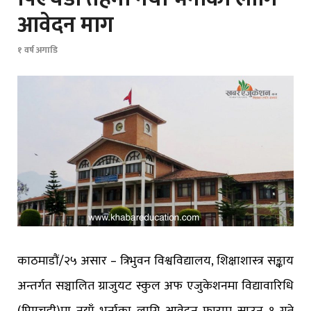
आवेदन माग
१ वर्ष अगाडि
काठमाडौं/२५ असार – त्रिभुवन विश्वविद्यालय, शिक्षाशास्त्र सङ्काय
अन्तर्गत सञ्चालित ग्राजुयट स्कुल अफ एजुकेशनमा विद्यावारिधि
(पिएचडी)मा नयाँ भर्नाका लागि आवेदन फाराम साउन १ गते