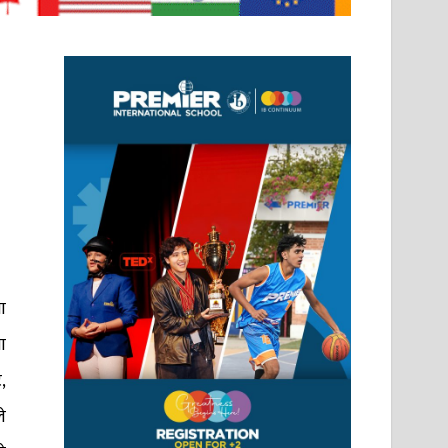
ा
ा
,
े