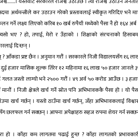
्व……..। यस्तैवाट सरकारले राजश्व उठाउँछ । त्यो राजश्व उठाउन जनताल
दमा अर्थमन्त्रीले कर उठाउन गरेको प्रस्तावलाई स्वीकृत गरिदिए भने मात्
 गर्ने लक्ष्य लिएको करिब १० खर्ब रुपैयाँ मध्येको पैसा नै हो १६४ अर्ब 
्यसो भए ? हो, तपाई, मेरो र उँहाको । शिक्षाको संरचनाको हिसाबम
ारलाई दिन्छन् ।
छन् ? आँकडा प्रष्ट छैन । अनुमान गरौं । सरकारले निजी विद्यालयसँग १६ ला
 औसत दुई हजार मासिक शुल्क तिरेर १२ महिनामा १६ लाख ५० हजार जानले ३
ई गलत जस्तो लाग्यो भने २५०० गरौं । ४९ अर्व ५० करोड आउँछ । ३ हजा
ौं । निजी क्षेत्रले खर्च गर्ने स्रोत पनि अभिभावककै पैसा हो । यो पैस
ा खर्च गर्छन् । यस्तो ठाउँमा खर्च गर्छन्, जँहा अभिभावकलाई विश्वा
सँग छलफल गर्न सक्छन् । आफ्ना अपेक्षाहरु सहज रुपमा शेयर गर्न सक्छन
ा हो । काँहा कम लागतमा पढाई हुन्छ ? काँहा लागतको प्रभावकार