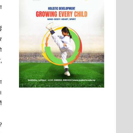
ा
ई
र
ो
,
ा
।
ं
?