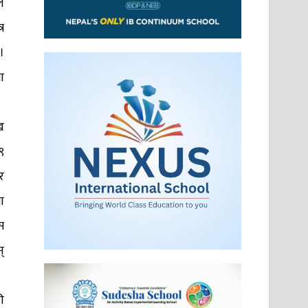
े
र
।
ा
ख
९
र
ा
स
्
ी