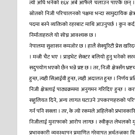
त्यो अघि भनेको १६४ अर्ब आफैंले चलाउन पाएकै छन् 
स्रोतको निजी परिचालनको पक्षमा भन्दा सामुदायिक क्षेत
पदमा बस्ने व्यक्तिको रहरबाट माथि आउनुपर्छ । कुन कर्द ल
निर्माताहरुले यो सोच्न आवश्यक छ ।
नेपालमा सुशासन कमजोर छ । हालै सेक्युरिटी प्रेस खरिद
। मन्त्री चैट भए । प्राइभेट सेक्टर बलियो हुनु भनेको सरका
सदुपयोग भएको छैन भन्ने प्रष्ट छ । तर, निजी क्षेत्रसँग भ्रष्
हुन्छ, त्यही सिआईवी हुन्छ, त्यही अदालत हुन्छ । निर्णय प्
निजी क्षेत्रलाई पाठ्यक्रममा अनुगमन गरिदिए हुन्छ । 
सहुलियत दिने, अन्य लागत घटाउने उपकरणहरुको परिच
गर्न पनि सक्ला । तर, के त्यो रकमले अहिलेको प्रभावकारित
निजीलाई मुनाफाको आरोप लाग्छ । स्वीकृत लेभलको मुन
प्रभावकारी व्यवस्थापन प्रमाणित गरेवापत अर्थतन्त्रका विभ