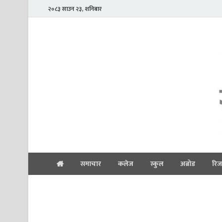
२०८३ साउन २३, शनिबार
समाचार
कलेज
स्कुल
अब्रोड
रिज