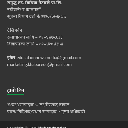
समृद्ध एड. मिडिया नेटवर्क प्रा.लि.
नयाँवानेश्वर काठमाडौं
सूचना विभाग दर्ता नं: १९१०/०७६-७७
टेलिफोन
समाचारका लागि – ०१–४४७८६३३
विज्ञापनका लागि – ०१–४१०४३५४
इमेल
educationnewsmedia@gmail.com
marketing.khabaredu@gmail.com
हाम्रो टिम
अध्यक्ष/सम्पादक :– लक्ष्मीप्रसाद ढकाल
प्रबन्ध निर्देशक/प्रधान सम्पादक :- पुष्पा अधिकारी