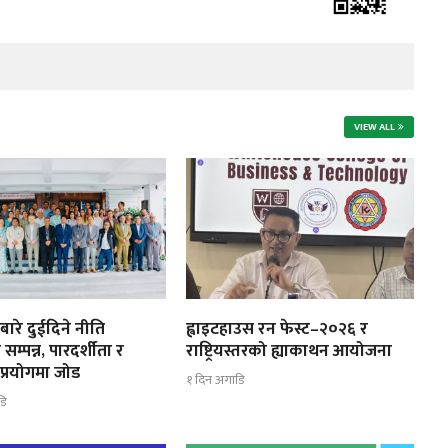
VIEW ALL
ाबारे दुईदिने नीति
ह्वाइटहाउस रन फेस्ट–२०२६ र
सम्पन्न, पारदर्शीता र
राष्ट्रियस्तरको ह्याकाथन आयोजना
 प्रयोगमा जोड
१ दिन अगाडि
डि