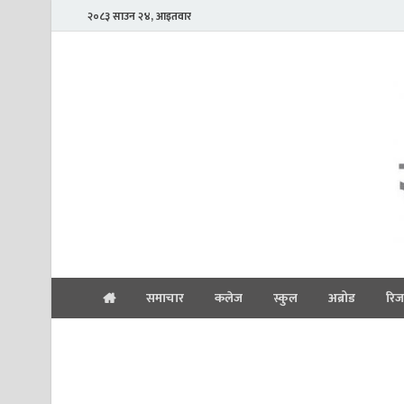
२०८३ साउन २४, आइतवार
समाचार
कलेज
स्कुल
अब्रोड
रिज