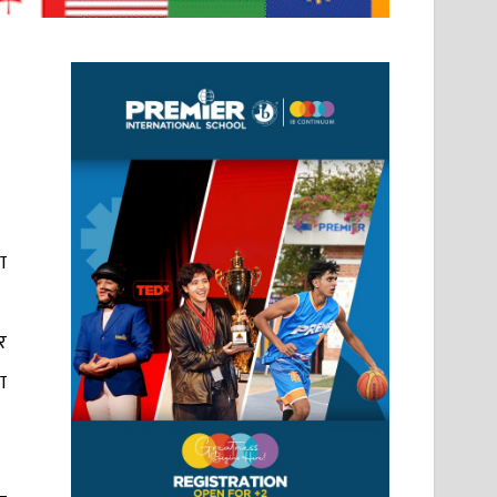
ा
र
ा