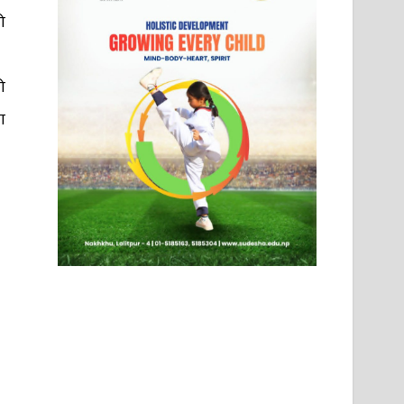
ो
ो
ा