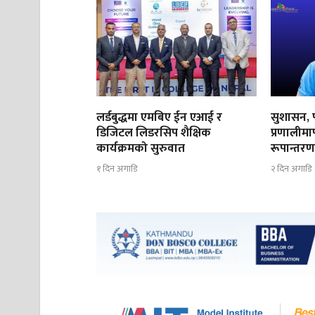
लर्डबुद्धमा एमबिए ईन एआई र
सुशासन, प
डिजिटल लिडरसिप शैक्षिक
प्रणालीमार
कार्यक्रमको सुरुवात
रूपान्तर
१ दिन अगाडि
२ दिन अगाडि