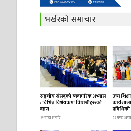
भर्खरको समाचार
सङ्घीय संसद्को व्यवहारिक अभ्यास
उच्च शिक्ष
: विभिन्न विधेयकमा विद्यार्थीहरूको
कार्यशाला 
बहस
प्रविधिको
११ घण्टा अगाडि
२२ घण्टा अगा