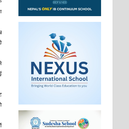
क
ा
न
ी
े
ई
ट
ी
े