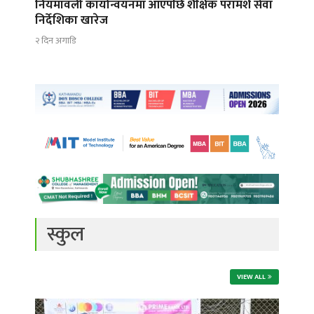
नियमावली कार्यान्वयनमा आएपछि शैक्षिक परामर्श सेवा
निर्देशिका खारेज
२ दिन अगाडि
स्कुल
VIEW ALL