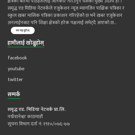
क्षेत्रको बारेमा पाठहरुलाई जानकार गराँउनुनै यसको मुख्य उदेश्य हो ।
समृद्ध एड मिडिया नेटवर्कले एजुकेशन न्यूज म्यागजिन पाक्षिक पत्रिका र
स्कुल खबर मासिक पत्रिका प्रकाशन गरिरहेको छ भने खबर एजुकेशन
अनलाईनबाट पनि शिक्षा क्षेत्रको हरेक पक्षलाई समेट्दै आएको छ...
थप पढ्नुहोस्
हामीलाई खोज्नुहोस्
facebook
youtube
twitter
सम्पर्क
समृद्ध एड. मिडिया नेटवर्क प्रा.लि.
नयाँवानेश्वर काठमाडौं
सूचना विभाग दर्ता नं: १९१०/०७६-७७