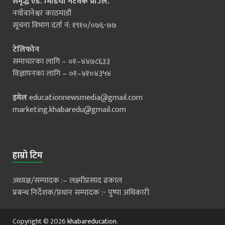
समृद्ध एड. मिडिया नेटवर्क प्रा.लि.
नयाँवानेश्वर काठमाडौं
सूचना विभाग दर्ता नं: १९१०/०७६-७७
टेलिफोन
समाचारका लागि – ०१–४४७८६३३
विज्ञापनका लागि – ०१–४१०४३५४
इमेल
educationnewsmedia@gmail.com
marketing.khabaredu@gmail.com
हाम्रो टिम
अध्यक्ष/सम्पादक :– लक्ष्मीप्रसाद ढकाल
प्रबन्ध निर्देशक/प्रधान सम्पादक :- पुष्पा अधिकारी
Copyright © 2026
khabareducation
.