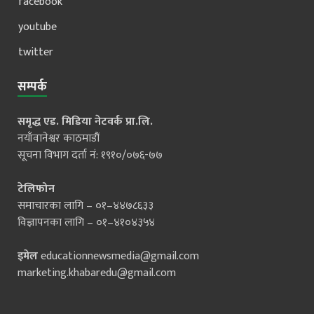
facebook
youtube
twitter
सम्पर्क
समृद्ध एड. मिडिया नेटवर्क प्रा.लि.
नयाँवानेश्वर काठमाडौं
सूचना विभाग दर्ता नं: १९१०/०७६-७७
टेलिफोन
समाचारका लागि – ०१–४४७८६३३
विज्ञापनका लागि – ०१–४१०४३५४
इमेल
educationnewsmedia@gmail.com
marketing.khabaredu@gmail.com