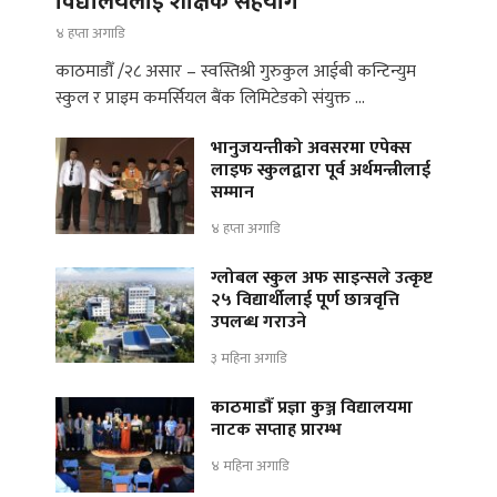
विद्यालयलाई शैक्षिक सहयोग
४ हप्ता अगाडि
काठमाडौँ /२८ असार – स्वस्तिश्री गुरुकुल आईबी कन्टिन्युम
स्कुल र प्राइम कमर्सियल बैंक लिमिटेडको संयुक्त …
भानुजयन्तीको अवसरमा एपेक्स
लाइफ स्कुलद्वारा पूर्व अर्थमन्त्रीलाई
सम्मान
४ हप्ता अगाडि
ग्लोबल स्कुल अफ साइन्सले उत्कृष्ट
२५ विद्यार्थीलाई पूर्ण छात्रवृत्ति
उपलब्ध गराउने
३ महिना अगाडि
काठमाडौँ प्रज्ञा कुञ्ज विद्यालयमा
नाटक सप्ताह प्रारम्भ
४ महिना अगाडि