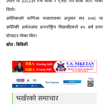
२०१९ मा ३,८८,८३९ एफ भीसा र ९,५१८ एम भीसा जारी गरेको
थियो।
अमेरिकाको वाणिज्य मन्त्रालयका अनुसार सन् २०१८ मा
अमेरिकी अर्थतन्त्रमा अन्तर्राष्ट्रिय विद्यार्थीहरूले ४५ अर्ब डलर
योगदान गरेका थिए।
स्रोत : बिबिसी
भर्खरको समाचार