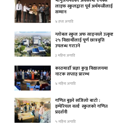
भानुजयन्तीको अवसरमा एपेक्स
लाइफ स्कुलद्वारा पूर्व अर्थमन्त्रीलाई
सम्मान
४ हप्ता अगाडि
ग्लोबल स्कुल अफ साइन्सले उत्कृष्ट
२५ विद्यार्थीलाई पूर्ण छात्रवृत्ति
उपलब्ध गराउने
३ महिना अगाडि
काठमाडौँ प्रज्ञा कुञ्ज विद्यालयमा
नाटक सप्ताह प्रारम्भ
४ महिना अगाडि
गणित बुझ्ने सजिलो बाटो :
इम्पेरियल वर्ल्ड स्कुलको गणित
प्रदर्शनी
५ महिना अगाडि