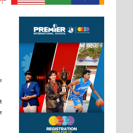
क
े
ल