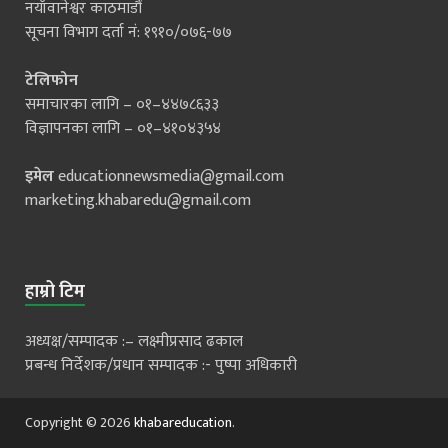
नयाँवानेश्वर काठमाडौं
सूचना विभाग दर्ता नं: १९१०/०७६-७७
टेलिफोन
समाचारका लागि – ०१–४४७८६३३
विज्ञापनका लागि – ०१–४१०४३५४
इमेल
educationnewsmedia@gmail.com
marketing.khabaredu@gmail.com
हाम्रो टिम
अध्यक्ष/सम्पादक :– लक्ष्मीप्रसाद ढकाल
प्रबन्ध निर्देशक/प्रधान सम्पादक :- पुष्पा अधिकारी
Copyright © 2026
khabareducation
.