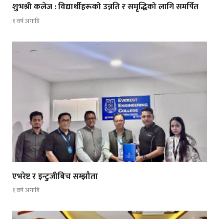
शुभश्री कलेज : विद्यार्थीहरूको उन्नति र समृद्धिको लागि समर्पित
१ वर्ष अगाडि
एभरेष्ट र इन्टुजीबिच सम्झौता
१ वर्ष अगाडि