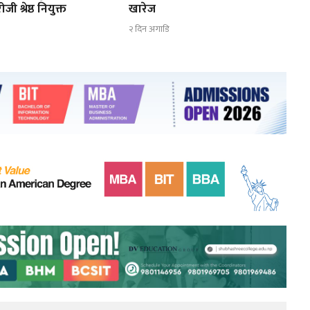
ी श्रेष्ठ नियुक्त
खारेज
२ दिन अगाडि