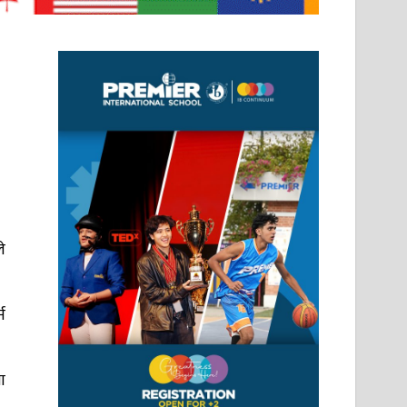
े
न
ा