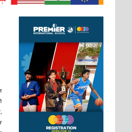
न
ो
,
र