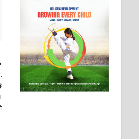
र
,
ई
।
ी