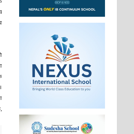
ु
य
च
ो
ा
क
।
ा
,