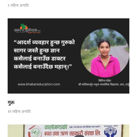
९ महिना अगाडि
गुरू
११ महिना अगाडि