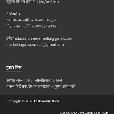
सूचना विभाग दर्ता नं: १९१०/०७६-७७
टेलिफोन
समाचारका लागि – ०१–४४७८६३३
विज्ञापनका लागि – ०१–४१०४३५४
इमेल
educationnewsmedia@gmail.com
marketing.khabaredu@gmail.com
हाम्रो टिम
अध्यक्ष/सम्पादक :– लक्ष्मीप्रसाद ढकाल
प्रबन्ध निर्देशक/प्रधान सम्पादक :- पुष्पा अधिकारी
Copyright © 2026
khabareducation
.
DESIGN AND DEVELOPED BY
PRADIP