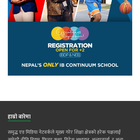
हाम्रो बारेमा
समृद्ध एड मिडिया नेटवर्कले मूख्य गरेर शिक्षा क्षेत्रको हरेक पक्षलाई
समेट्दै नीति नियम, फिचर कथा, विदेश अध्ययन, अन्तरवार्ता, र अन्य