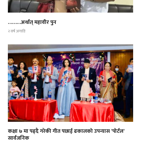
………अर्थात् महावीर पुन
२ वर्ष अगाडि
कक्षा ७ मा पढ्दै गरेकी गीत पछाई ढकालको उपन्यास ’पोर्टल’
सार्वजनिक