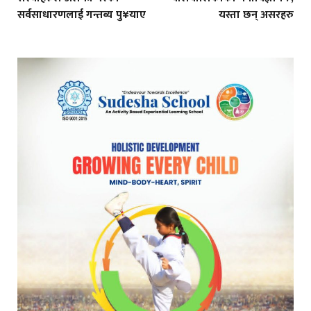
सर्वसाधारणलाई गन्तब्य पु¥याए
यस्ता छन् असरहरु