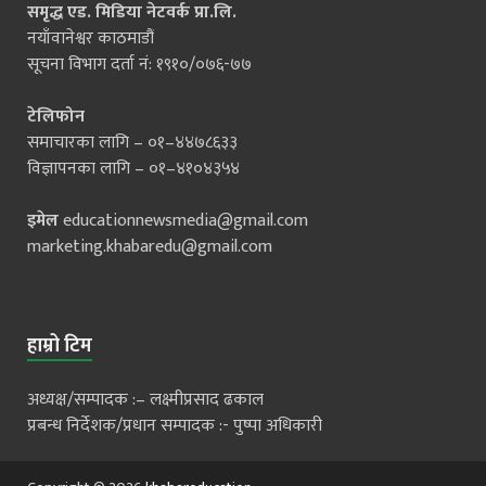
समृद्ध एड. मिडिया नेटवर्क प्रा.लि.
नयाँवानेश्वर काठमाडौं
सूचना विभाग दर्ता नं: १९१०/०७६-७७
टेलिफोन
समाचारका लागि – ०१–४४७८६३३
विज्ञापनका लागि – ०१–४१०४३५४
इमेल
educationnewsmedia@gmail.com
marketing.khabaredu@gmail.com
हाम्रो टिम
अध्यक्ष/सम्पादक :– लक्ष्मीप्रसाद ढकाल
प्रबन्ध निर्देशक/प्रधान सम्पादक :- पुष्पा अधिकारी