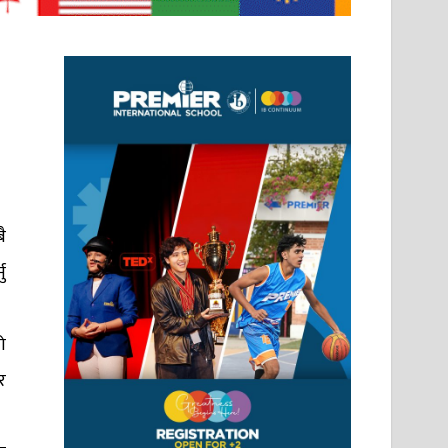
ै
ु
ो
र