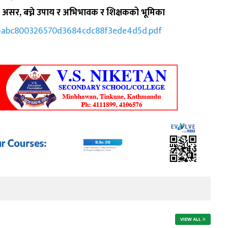
 असर, बच्ने उपाय र अभिभावक र शिक्षकको भूमिका
es/5abc800326570d3684cdc88f3ede4d5d.pdf
VIEW ALL