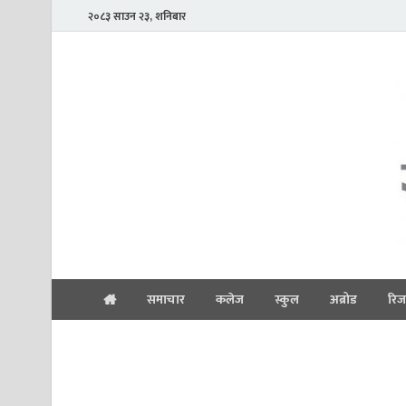
२०८३ साउन २३, शनिबार
समाचार
कलेज
स्कुल
अब्रोड
रिज