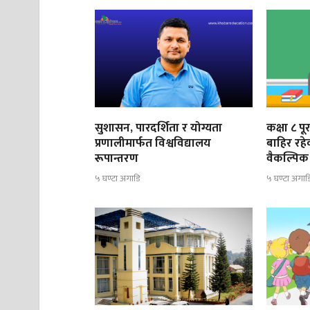
सुशासन, पारदर्शिता र योग्यता
कक्षा ८ प
प्रणालीमार्फत विश्वविद्यालय
बाहिर रह
रूपान्तरण
वैकल्पिक 
५ घण्टा अगाडि
५ घण्टा अगाड