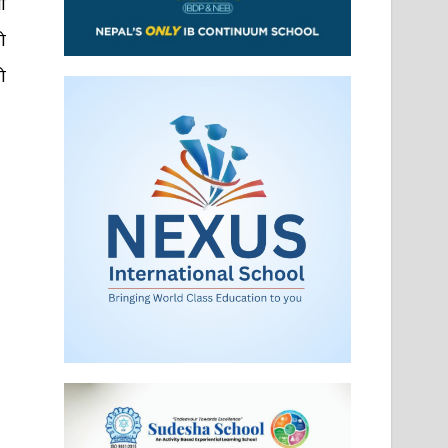
ा
ो
ो