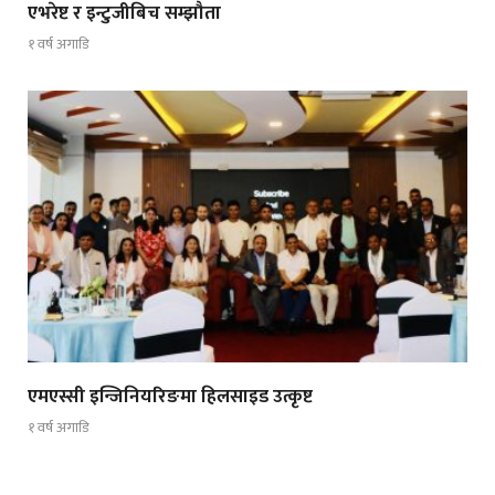
एभरेष्ट र इन्टुजीबिच सम्झौता
१ वर्ष अगाडि
एमएस्सी इन्जिनियरिङमा हिलसाइड उत्कृष्ट
१ वर्ष अगाडि