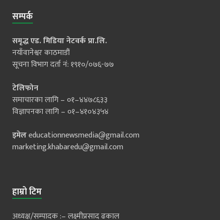
सम्पर्क
समृद्ध एड. मिडिया नेटवर्क प्रा.लि.
नयाँवानेश्वर काठमाडौं
सूचना विभाग दर्ता नं: १९१०/०७६-७७
टेलिफोन
समाचारका लागि – ०१–४४७८६३३
विज्ञापनका लागि – ०१–४१०४३५४
इमेल
educationnewsmedia@gmail.com
marketing.khabaredu@gmail.com
हाम्रो टिम
अध्यक्ष/सम्पादक :– लक्ष्मीप्रसाद ढकाल