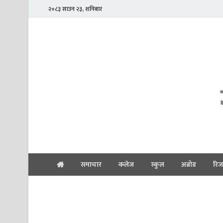
२०८३ साउन २३, शनिबार
समाचार
कलेज
स्कुल
अब्रोड
रिज