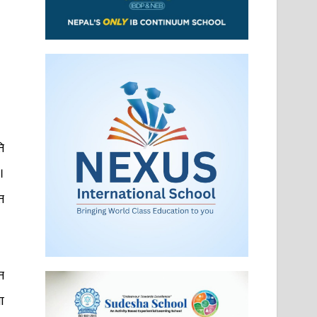
ि
।
त
त
ा