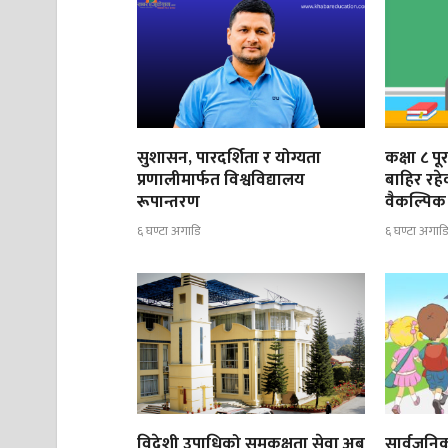
सुशासन, पारदर्शिता र योग्यता
कक्षा ८ प
प्रणालीमार्फत विश्वविद्यालय
बाहिर रह
रूपान्तरण
वैकल्पिक 
६ घण्टा अगाडि
६ घण्टा अगाड
विदेशी उपाधिको समकक्षता सेवा अब
सार्वजनिक