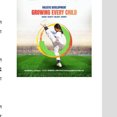
त
ा
त
ि
ा
त
र