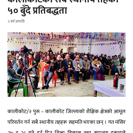
५० बुँदे प्रतिबद्धता
२ वर्ष अगाडि
कालीकोट/२ पुस – कालीकोट जिल्लाको शैक्षिक क्षेत्रको आमूल
परिवर्तन गर्न सबै स्थानीय तहहरू सहमति भएका छन् । गत मंसिर
२७ र २८ गते दुई दिन शिक्षा विकास तथा समन्वय इकाइले