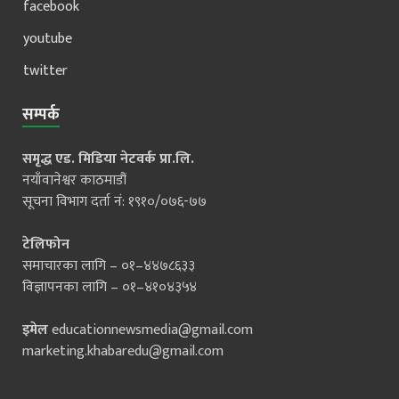
facebook
youtube
twitter
सम्पर्क
समृद्ध एड. मिडिया नेटवर्क प्रा.लि.
नयाँवानेश्वर काठमाडौं
सूचना विभाग दर्ता नं: १९१०/०७६-७७
टेलिफोन
समाचारका लागि – ०१–४४७८६३३
विज्ञापनका लागि – ०१–४१०४३५४
इमेल
educationnewsmedia@gmail.com
marketing.khabaredu@gmail.com