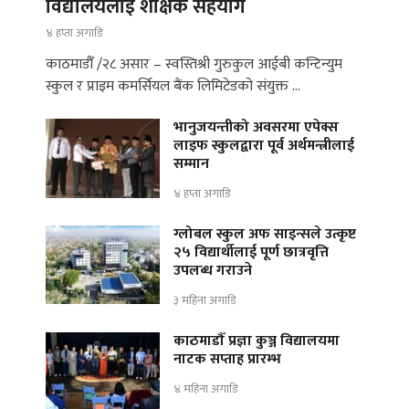
विद्यालयलाई शैक्षिक सहयोग
४ हप्ता अगाडि
काठमाडौँ /२८ असार – स्वस्तिश्री गुरुकुल आईबी कन्टिन्युम
स्कुल र प्राइम कमर्सियल बैंक लिमिटेडको संयुक्त …
भानुजयन्तीको अवसरमा एपेक्स
लाइफ स्कुलद्वारा पूर्व अर्थमन्त्रीलाई
सम्मान
४ हप्ता अगाडि
ग्लोबल स्कुल अफ साइन्सले उत्कृष्ट
२५ विद्यार्थीलाई पूर्ण छात्रवृत्ति
उपलब्ध गराउने
३ महिना अगाडि
काठमाडौँ प्रज्ञा कुञ्ज विद्यालयमा
नाटक सप्ताह प्रारम्भ
४ महिना अगाडि