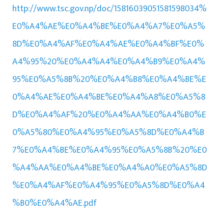
http://www.tsc.gov.np/doc/15816039051581598034%
E0%A4%AE%E0%A4%BE%E0%A4%A7%E0%A5%
8D%E0%A4%AF%E0%A4%AE%E0%A4%BF%E0%
A4%95%20%E0%A4%A4%E0%A4%B9%E0%A4%
95%E0%A5%8B%20%E0%A4%B8%E0%A4%BE%E
0%A4%AE%E0%A4%BE%E0%A4%A8%E0%A5%8
D%E0%A4%AF%20%E0%A4%AA%E0%A4%B0%E
0%A5%80%E0%A4%95%E0%A5%8D%E0%A4%B
7%E0%A4%BE%E0%A4%95%E0%A5%8B%20%E0
%A4%AA%E0%A4%BE%E0%A4%A0%E0%A5%8D
%E0%A4%AF%E0%A4%95%E0%A5%8D%E0%A4
%B0%E0%A4%AE.pdf