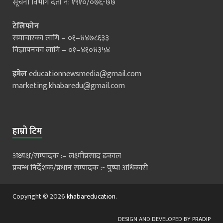
सूचना विभाग दर्ता नं: १९१०/०७६-७७
टेलिफोन
समाचारका लागि – ०१–४४७८६३३
विज्ञापनका लागि – ०१–४१०४३५४
इमेल
educationnewsmedia@gmail.com
marketing.khabaredu@gmail.com
हाम्रो टिम
अध्यक्ष/सम्पादक :– लक्ष्मीप्रसाद ढकाल
प्रबन्ध निर्देशक/प्रधान सम्पादक :- पुष्पा अधिकारी
Copyright © 2026
khabareducation
.
DESIGN AND DEVELOPED BY
PRADIP