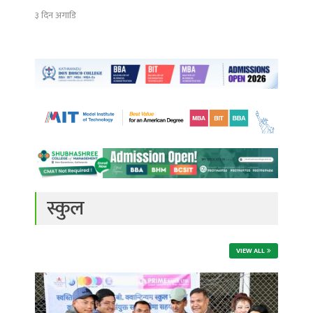
३ दिन अगाडि
स्कुल
VIEW ALL