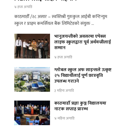
४ हप्ता अगाडि
काठमाडौँ /२८ असार – स्वस्तिश्री गुरुकुल आईबी कन्टिन्युम
स्कुल र प्राइम कमर्सियल बैंक लिमिटेडको संयुक्त …
भानुजयन्तीको अवसरमा एपेक्स
लाइफ स्कुलद्वारा पूर्व अर्थमन्त्रीलाई
सम्मान
४ हप्ता अगाडि
ग्लोबल स्कुल अफ साइन्सले उत्कृष्ट
२५ विद्यार्थीलाई पूर्ण छात्रवृत्ति
उपलब्ध गराउने
३ महिना अगाडि
काठमाडौँ प्रज्ञा कुञ्ज विद्यालयमा
नाटक सप्ताह प्रारम्भ
४ महिना अगाडि