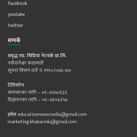
facebook
youtube
twitter
सम्पर्क
समृद्ध एड. मिडिया नेटवर्क प्रा.लि.
नयाँवानेश्वर काठमाडौं
सूचना विभाग दर्ता नं: १९१०/०७६-७७
टेलिफोन
समाचारका लागि – ०१–४४७८६३३
विज्ञापनका लागि – ०१–४१०४३५४
इमेल
educationnewsmedia@gmail.com
marketing.khabaredu@gmail.com