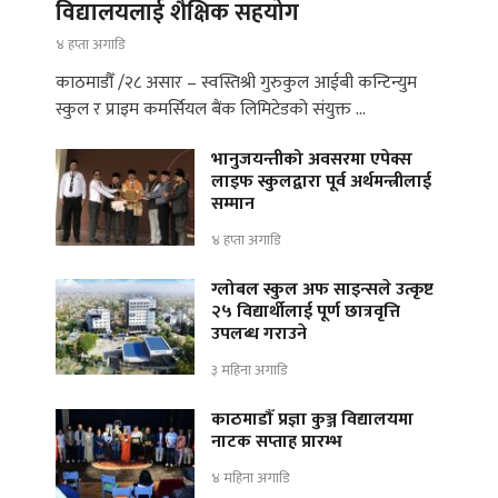
विद्यालयलाई शैक्षिक सहयोग
४ हप्ता अगाडि
काठमाडौँ /२८ असार – स्वस्तिश्री गुरुकुल आईबी कन्टिन्युम
स्कुल र प्राइम कमर्सियल बैंक लिमिटेडको संयुक्त …
भानुजयन्तीको अवसरमा एपेक्स
लाइफ स्कुलद्वारा पूर्व अर्थमन्त्रीलाई
सम्मान
४ हप्ता अगाडि
ग्लोबल स्कुल अफ साइन्सले उत्कृष्ट
२५ विद्यार्थीलाई पूर्ण छात्रवृत्ति
उपलब्ध गराउने
३ महिना अगाडि
काठमाडौँ प्रज्ञा कुञ्ज विद्यालयमा
नाटक सप्ताह प्रारम्भ
४ महिना अगाडि