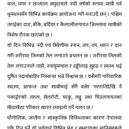
थारु, मगर र छन्त्याल समुदायले नयाँ वर्षको रूपमा माघी पर्व
धुमधामसँग विभिन्न कार्यक्रम आयोजना गरी मनाउंदै छन् । पश्चिम
तराईका दाङ, बाँके, बर्दिया र कैलालीलगायत जिल्लामा माघीको
विशेष रौनक छाएको छ ।
यो दिन विभिन्न नदी एवं त्रिवेणीमा स्नान, जप, तप, ध्यान र दान
गरी शरीरमा तिलको तेल लगाउने प्रचलन छ । शरीरमा तिलको
तेल लगाउनाले नाडी, स्नायुमण्डल र हड्डीलाइ सुदृढ र स्वस्थ भई
दूषित पदार्थबाहिर निस्कन्छ भन्ने विश्वास छ । यसैगरी पारिवारिक
सदस्य, आफन्त तथा साथीभाई सँगै बसेर गएरातिदेखि नै
पकाईएको तरुल, सेलरोटी, चाकु, लड्डु तथा घिउलगायतका
मीठामीठा परिकार खाएर रमाइलो गर्ने चलन छ ।
भौगोलिक, जातीय र सांस्कृतिक विविधताका कारण नेपालमा
एकै दिन पर्ने यो पर्वलाई विभिन्न भेग र समुदायका मानिसहरूले