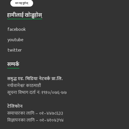
थप पढ्नुहोस्
हामीलाई खोज्नुहोस्
facebook
youtube
twitter
सम्पर्क
समृद्ध एड. मिडिया नेटवर्क प्रा.लि.
नयाँवानेश्वर काठमाडौं
सूचना विभाग दर्ता नं: १९१०/०७६-७७
टेलिफोन
समाचारका लागि – ०१–४४७८६३३
विज्ञापनका लागि – ०१–४१०४३५४